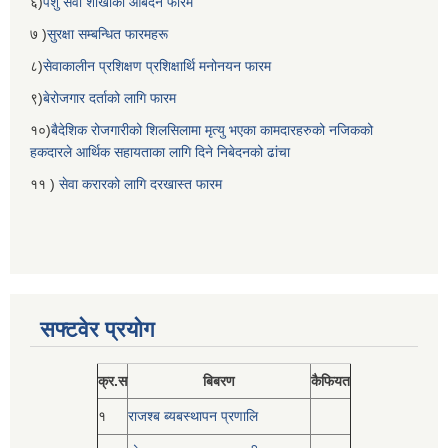
६)
पशु सेवा शाखाको आबेदन फारम
७ )
सुरक्षा सम्बन्धित फारमहरू
८)
सेवाकालीन प्रशिक्षण प्रशिक्षार्थि मनोनयन फारम
९)
बेरोजगार दर्ताको लागि फारम
१०)
बैदेशिक रोजगारीको शिलसिलामा मृत्यु भएका कामदारहरुको नजिकको
हकदारले आर्थिक सहायताका लागि दिने निबेदनको ढांचा
११ )
सेवा करारको लागि दरखास्त फारम
सफ्टवेर प्रयोग
क्र.स
बिबरण
कैफियत
१
राजश्ब ब्यबस्थापन प्रणालि