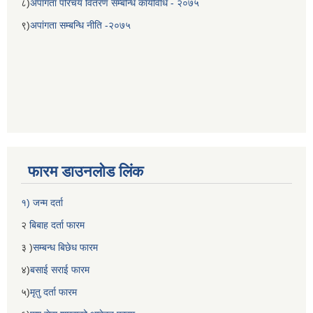
८)
अपांगता परिचय वितरण सम्बन्धि कार्यविधि - २०७५
९)
अपांगता सम्बन्धि नीति -२०७५
फारम डाउनलोड लिंक
बेलका नगरपालिकाको अति विपन्न नागरिकका लागि खाध्यन्न बितरण कार्यबिधि-२०७५
१) जन्म दर्ता
२
बिबाह दर्ता फारम
३ )
सम्बन्ध बिछेध फारम
४)
बसाई सराई फारम
५)
मृतु दर्ता फारम