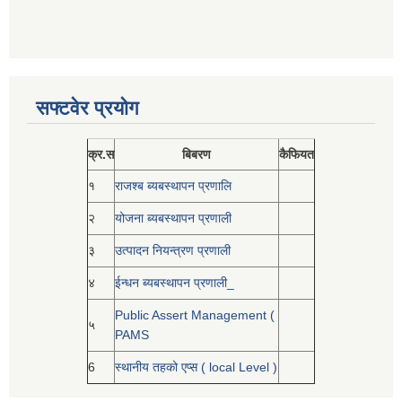
सफ्टवेर प्रयोग
क्र.स
बिबरण
कैफियत
१
राजश्ब ब्यबस्थापन प्रणालि
२
योजना ब्यबस्थापन प्रणाली
३
उत्पादन नियन्त्रण प्रणाली
४
ईन्धन ब्यबस्थापन प्रणाली_
Public Assert Management (
५
PAMS
6
स्थानीय तहको एप्स ( local Level )