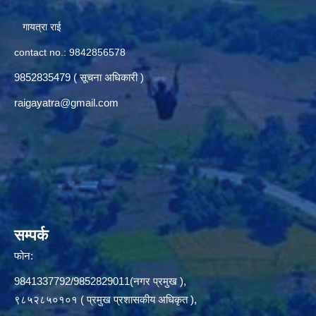
गायत्रा राई
contact no.: 9842856578
9852835479 ( सूचना अधिकारी )
raigayatra@gmail.com
सम्पर्क
फोन:
9841337792/9852829011(नगर प्रमुख ),
९८५२८५०१०१ ( प्रमुख प्रशासकीय अधिकृत ),