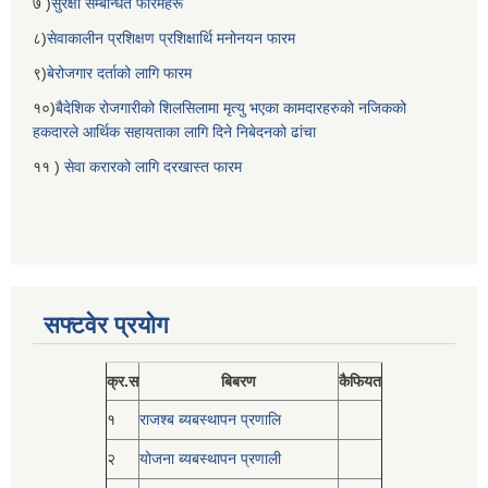
७ )
सुरक्षा सम्बन्धित फारमहरू
८)
सेवाकालीन प्रशिक्षण प्रशिक्षार्थि मनोनयन फारम
९)
बेरोजगार दर्ताको लागि फारम
१०)
बैदेशिक रोजगारीको शिलसिलामा मृत्यु भएका कामदारहरुको नजिकको
हकदारले आर्थिक सहायताका लागि दिने निबेदनको ढांचा
११ )
सेवा करारको लागि दरखास्त फारम
सफ्टवेर प्रयोग
क्र.स
बिबरण
कैफियत
१
राजश्ब ब्यबस्थापन प्रणालि
२
योजना ब्यबस्थापन प्रणाली