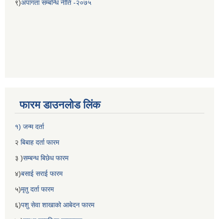
९)
अपांगता सम्बन्धि नीति -२०७५
फारम डाउनलोड लिंक
१) जन्म दर्ता
२
बिबाह दर्ता फारम
३ )
सम्बन्ध बिछेध फारम
४)
बसाई सराई फारम
५)
मृतु दर्ता फारम
६)
पशु सेवा शाखाको आबेदन फारम