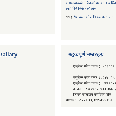
कामदारहरुको नजिकको हकदारले आर्थि
लागि दिने निबेदनको ढांचा
११ )
सेवा करारको लागि दरखास्त फारम
Gallary
महत्वपूर्ण नम्बरहरु
एम्बुलेन्स फोन नम्बरः९८४१९११२
एम्बुलेन्स फोन नम्बरः९८२४७०२५
एम्बुलेन्स फोन नम्बरः९८०७७२१५
बेलका नगर अस्पताल फोन नम्बर
जिल्ला प्रशासन कार्यालय फोन
नम्बरः035422133, 035422131,