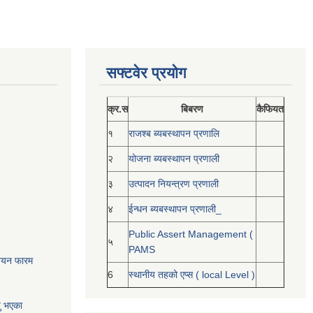
सफ्टवेर प्रयोग
क्र.स
बिबरण
कैफियत
१
राजश्ब ब्यबस्थापन प्रणालि
२
योजना ब्यबस्थापन प्रणाली
३
उत्पादन नियन्त्रण प्रणाली
४
ईन्धन ब्यबस्थापन प्रणाली_
Public Assert Management (
५
PAMS
नोनयन फारम
6
स्थानीय तहको एप्स ( local Level )
यु भएका