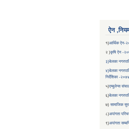
ऐन ,नियम,
१)
आर्थिक ऐन-
२ )
कृषि ऐन -२
३)बेलका नगरपाल
४)बेलका नगरपाल
निर्देशिका -२०७
५)
एम्बुलेन्स सं
६)
बेलका नगरपा
७)
सामाजिक सुरक
८)
अपांगता परिच
९)
अपांगता सम्ब