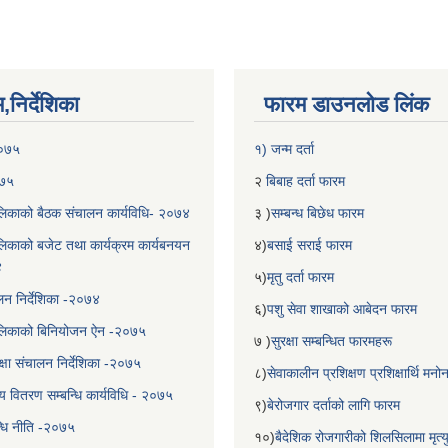
निर्देशिका
फारम डाउनलोड लिंक
२०७५
१) जन्म दर्ता
०७५
२
बिबाह दर्ता फारम
िकाको बैठक संचालन कार्यविधि- २०७४
३ )
सम्बन्ध बिछेध फारम
िकाको बजेट तथा कार्यक्रम कार्यबनयन
४)
बसाई सराई फारम
४
५)
मृतु दर्ता फारम
चालन निर्देशिका -२०७४
६)
पशु सेवा शाखाको आबेदन फारम
लिकाको बिनियोजन ऐन -२०७५
७ )
सुरक्षा सम्बन्धित फारमहरू
्षा संचालन निर्देशिका -२०७५
८)
सेवाकालीन प्रशिक्षण प्रशिक्षार्थि म
य वितरण सम्बन्धि कार्यविधि - २०७५
९)
बेरोजगार दर्ताको लागि फारम
न्धि नीति -२०७५
१०)
बैदेशिक रोजगारीको शिलसिलामा मृत्