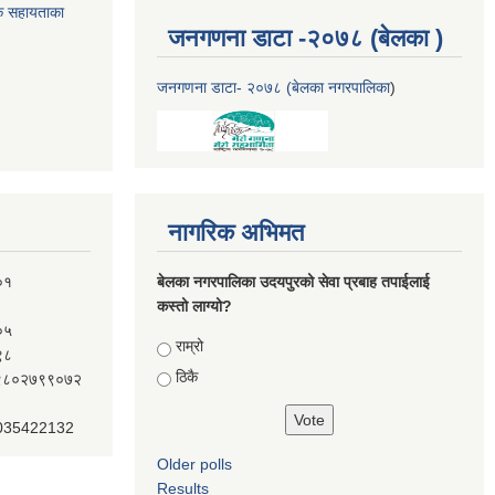
क सहायताका
जनगणना डाटा -२०७८ (बेलका )
जनगणना डाटा- २०७८ (बेलका नगरपालिका
)
नागरिक अभिमत
०१
बेलका नगरपालिका उदयपुरको सेवा प्रबाह तपाईलाई
कस्तो लाग्यो?
०५
Choices
राम्रो
९८
ठिकै
ः९८०२७९९०७२
 035422132
Older polls
Results