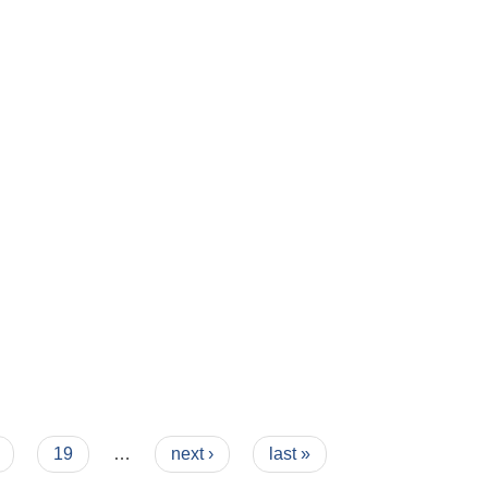
19
…
next ›
last »