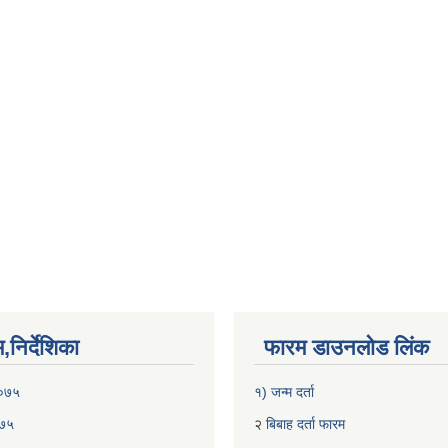
निर्देशिका
फारम डाउनलोड लिंक
२०७५
१) जन्म दर्ता
०७५
२
बिबाह दर्ता फारम