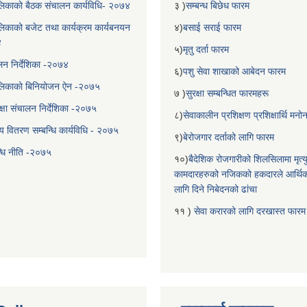
िकाको बैठक संचालन कार्यविधि- २०७४
३ )
सम्बन्ध बिछेध फारम
िकाको बजेट तथा कार्यक्रम कार्यबनयन
४)
बसाई सराई फारम
४
५)
मृतु दर्ता फारम
चालन निर्देशिका -२०७४
६)
पशु सेवा शाखाको आबेदन फारम
लिकाको बिनियोजन ऐन -२०७५
७ )
सुरक्षा सम्बन्धित फारमहरू
्षा संचालन निर्देशिका -२०७५
८)
सेवाकालीन प्रशिक्षण प्रशिक्षार्थि म
य वितरण सम्बन्धि कार्यविधि - २०७५
९)
बेरोजगार दर्ताको लागि फारम
न्धि नीति -२०७५
१०)
बैदेशिक रोजगारीको शिलसिलामा मृत्
कामदारहरुको नजिकको हकदारले आर्थि
लागि दिने निबेदनको ढांचा
११ )
सेवा करारको लागि दरखास्त फारम