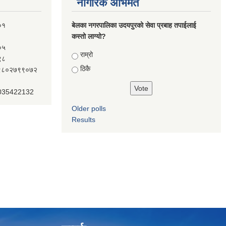
नागरिक अभिमत
०१
बेलका नगरपालिका उदयपुरको सेवा प्रबाह तपाईलाई
कस्तो लाग्यो?
०५
Choices
राम्रो
९८
ठिकै
ः९८०२७९९०७२
 035422132
Older polls
Results