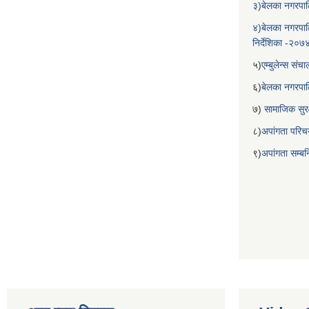
३)बेलका नगरपाल
४)बेलका नगरपाल
निर्देशिका -२०७
५)
एम्बुलेन्स सं
६)
बेलका नगरपा
७)
सामाजिक सुरक
८)
अपांगता परिच
९)
अपांगता सम्ब