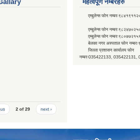
Gallary
महत्वपूर्ण नम्बरहरु
एम्बुलेन्स फोन नम्बरः९८४१९११२
एम्बुलेन्स फोन नम्बरः९८२४७०२५
एम्बुलेन्स फोन नम्बरः९८०७७२१५
बेलका नगर अस्पताल फोन नम्बर
जिल्ला प्रशासन कार्यालय फोन
नम्बरः035422133, 035422131,
ous
2 of 29
next ›