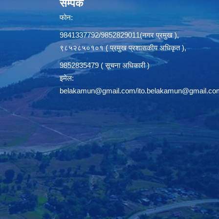
सम्पर्क
फोन:
9841337792/9852829011(नगर प्रमुख ),
९८५२८५०१०१ ( प्रमुख प्रशासकीय अधिकृत ),
9852835479 ( सूचना अधिकारी )
इमेल:
belakamun@gmail.com/ito.belakamun@gmail.co