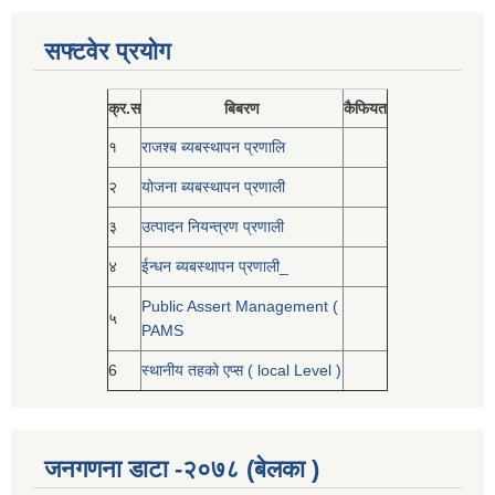
सफ्टवेर प्रयोग
क्र.स
बिबरण
कैफियत
१
राजश्ब ब्यबस्थापन प्रणालि
२
योजना ब्यबस्थापन प्रणाली
३
उत्पादन नियन्त्रण प्रणाली
४
ईन्धन ब्यबस्थापन प्रणाली_
Public Assert Management (
५
PAMS
6
स्थानीय तहको एप्स ( local Level )
जनगणना डाटा -२०७८ (बेलका )