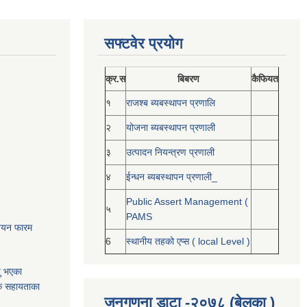
सफ्टवेर प्रयोग
क्र.स
बिबरण
कैफियत
१
राजश्ब ब्यबस्थापन प्रणालि
२
योजना ब्यबस्थापन प्रणाली
३
उत्पादन नियन्त्रण प्रणाली
४
ईन्धन ब्यबस्थापन प्रणाली_
Public Assert Management (
५
PAMS
नोनयन फारम
6
स्थानीय तहको एप्स ( local Level )
यु भएका
क सहायताका
जनगणना डाटा -२०७८ (बेलका )