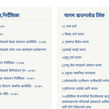
निर्देशिका
फारम डाउनलोड लिंक
२०७५
१) जन्म दर्ता
०७५
२
बिबाह दर्ता फारम
िकाको बैठक संचालन कार्यविधि- २०७४
३ )
सम्बन्ध बिछेध फारम
िकाको बजेट तथा कार्यक्रम कार्यबनयन
४)
बसाई सराई फारम
४
५)
मृतु दर्ता फारम
चालन निर्देशिका -२०७४
६)
पशु सेवा शाखाको आबेदन फारम
लिकाको बिनियोजन ऐन -२०७५
७ )
सुरक्षा सम्बन्धित फारमहरू
्षा संचालन निर्देशिका -२०७५
८)
सेवाकालीन प्रशिक्षण प्रशिक्षार्थि म
य वितरण सम्बन्धि कार्यविधि - २०७५
९)
बेरोजगार दर्ताको लागि फारम
न्धि नीति -२०७५
१०)
बैदेशिक रोजगारीको शिलसिलामा मृत्
कामदारहरुको नजिकको हकदारले आर्थि
लागि दिने निबेदनको ढांचा