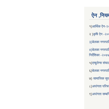
ऐन ,नियम,
१)
आर्थिक ऐन-
२ )
कृषि ऐन -२
३)बेलका नगरपाल
४)बेलका नगरपाल
निर्देशिका -२०७
५)
एम्बुलेन्स सं
६)
बेलका नगरपा
७)
सामाजिक सुरक
८)
अपांगता परिच
९)
अपांगता सम्ब