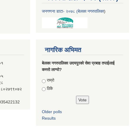
जनगणना डाटा- २०७८ (बेलका नगरपालिका
)
नागरिक अभिमत
०१
बेलका नगरपालिका उदयपुरको सेवा प्रबाह तपाईलाई
कस्तो लाग्यो?
०५
Choices
राम्रो
९८
ठिकै
ः९८०२७९९०७२
 035422132
Older polls
Results