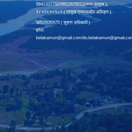
9841337792/9852829011(नगर प्रमुख ),
९८५२८५०१०१ ( प्रमुख प्रशासकीय अधिकृत ),
9852835479 ( सूचना अधिकारी )
इमेल:
belakamun@gmail.com/ito.belakamun@gmail.co