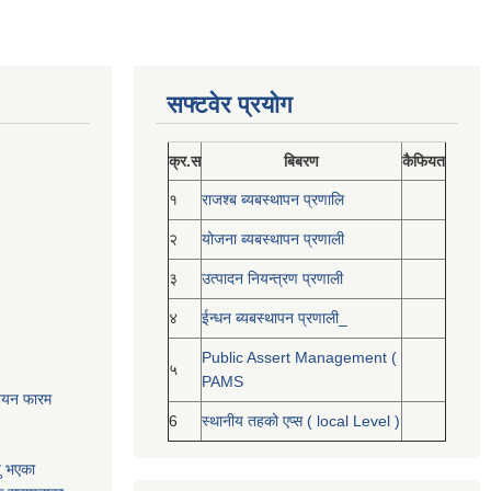
सफ्टवेर प्रयोग
क्र.स
बिबरण
कैफियत
१
राजश्ब ब्यबस्थापन प्रणालि
२
योजना ब्यबस्थापन प्रणाली
३
उत्पादन नियन्त्रण प्रणाली
४
ईन्धन ब्यबस्थापन प्रणाली_
Public Assert Management (
५
PAMS
नोनयन फारम
6
स्थानीय तहको एप्स ( local Level )
यु भएका