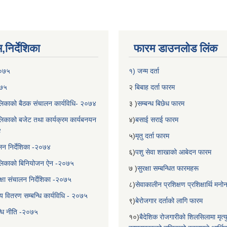
निर्देशिका
फारम डाउनलोड लिंक
२०७५
१) जन्म दर्ता
०७५
२
बिबाह दर्ता फारम
िकाको बैठक संचालन कार्यविधि- २०७४
३ )
सम्बन्ध बिछेध फारम
िकाको बजेट तथा कार्यक्रम कार्यबनयन
४)
बसाई सराई फारम
४
५)
मृतु दर्ता फारम
चालन निर्देशिका -२०७४
६)
पशु सेवा शाखाको आबेदन फारम
लिकाको बिनियोजन ऐन -२०७५
७ )
सुरक्षा सम्बन्धित फारमहरू
्षा संचालन निर्देशिका -२०७५
८)
सेवाकालीन प्रशिक्षण प्रशिक्षार्थि म
य वितरण सम्बन्धि कार्यविधि - २०७५
९)
बेरोजगार दर्ताको लागि फारम
न्धि नीति -२०७५
१०)
बैदेशिक रोजगारीको शिलसिलामा मृत्