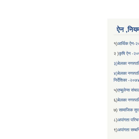
ऐन ,नियम,
१)
आर्थिक ऐन-
२ )
कृषि ऐन -२
३)बेलका नगरपाल
४)बेलका नगरपाल
निर्देशिका -२०७
५)
एम्बुलेन्स सं
६)
बेलका नगरपा
७)
सामाजिक सुरक
८)
अपांगता परिच
९)
अपांगता सम्ब