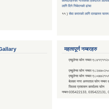
कामदारहरुको नजिकको हकदारले आर्थि
लागि दिने निबेदनको ढांचा
११ )
सेवा करारको लागि दरखास्त फारम
Gallary
महत्वपूर्ण नम्बरहरु
एम्बुलेन्स फोन नम्बरः९८४१९११२
एम्बुलेन्स फोन नम्बरः९८२४७०२५
एम्बुलेन्स फोन नम्बरः९८०७७२१५
बेलका नगर अस्पताल फोन नम्बर
जिल्ला प्रशासन कार्यालय फोन
नम्बरः035422133, 035422131,