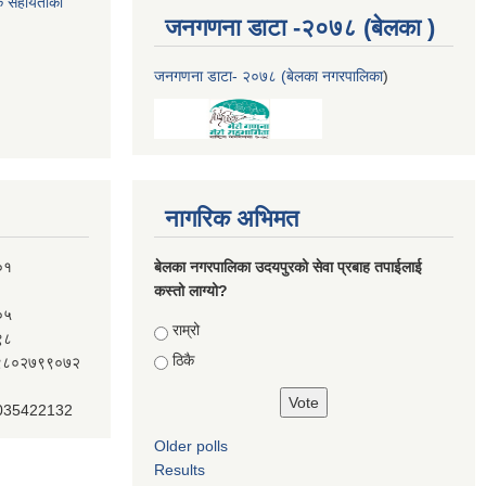
क सहायताका
जनगणना डाटा -२०७८ (बेलका )
जनगणना डाटा- २०७८ (बेलका नगरपालिका
)
नागरिक अभिमत
०१
बेलका नगरपालिका उदयपुरको सेवा प्रबाह तपाईलाई
कस्तो लाग्यो?
०५
Choices
राम्रो
९८
ठिकै
ः९८०२७९९०७२
 035422132
Older polls
Results