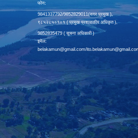
फोन:
9841337792/9852829011(नगर प्रमुख ),
९८५२८५०१०१ ( प्रमुख प्रशासकीय अधिकृत ),
9852835479 ( सूचना अधिकारी )
इमेल:
belakamun@gmail.com/ito.belakamun@gmail.co