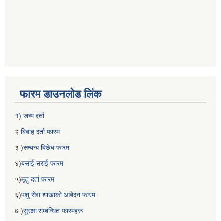
फारम डाउनलोड लिंक
१) जन्म दर्ता
२
बिबाह दर्ता फारम
३ )
सम्बन्ध बिछेध फारम
४)
बसाई सराई फारम
५)
मृतु दर्ता फारम
६)
पशु सेवा शाखाको आबेदन फारम
७ )
सुरक्षा सम्बन्धित फारमहरू