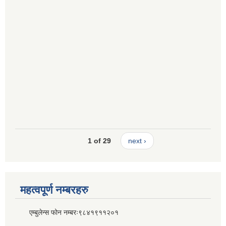
1 of 29
next ›
महत्वपूर्ण नम्बरहरु
एम्बुलेन्स फोन नम्बरः९८४१९११२०१