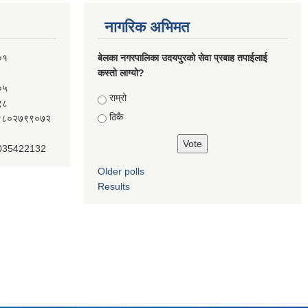
नागरिक अभिमत
०१
बेलका नगरपालिका उदयपुरको सेवा प्रबाह तपाईलाई
कस्तो लाग्यो?
०५
Choices
राम्रो
९८
ठिकै
ः९८०२७९९०७२
 035422132
Older polls
Results