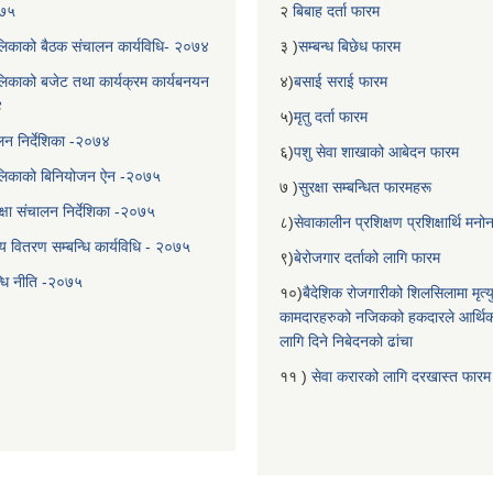
०७५
२
बिबाह दर्ता फारम
िकाको बैठक संचालन कार्यविधि- २०७४
३ )
सम्बन्ध बिछेध फारम
िकाको बजेट तथा कार्यक्रम कार्यबनयन
४)
बसाई सराई फारम
४
५)
मृतु दर्ता फारम
चालन निर्देशिका -२०७४
६)
पशु सेवा शाखाको आबेदन फारम
लिकाको बिनियोजन ऐन -२०७५
७ )
सुरक्षा सम्बन्धित फारमहरू
्षा संचालन निर्देशिका -२०७५
८)
सेवाकालीन प्रशिक्षण प्रशिक्षार्थि म
य वितरण सम्बन्धि कार्यविधि - २०७५
९)
बेरोजगार दर्ताको लागि फारम
न्धि नीति -२०७५
१०)
बैदेशिक रोजगारीको शिलसिलामा मृत्
कामदारहरुको नजिकको हकदारले आर्थि
लागि दिने निबेदनको ढांचा
११ )
सेवा करारको लागि दरखास्त फारम