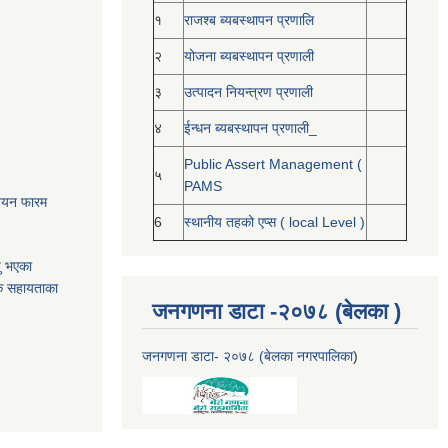
१
राजश्ब ब्यबस्थापन प्रणालि
२
योजना ब्यबस्थापन प्रणाली
३
उत्पादन नियन्त्रण प्रणाली
४
ईन्धन ब्यबस्थापन प्रणाली_
Public Assert Management (
५
PAMS
नोनयन फारम
6
स्थानीय तहको एप्स ( local Level )
यु भएका
क सहायताका
जनगणना डाटा -२०७८ (बेलका )
जनगणना डाटा- २०७८ (बेलका नगरपालिका
)