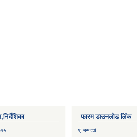
निर्देशिका
फारम डाउनलोड लिंक
२०७५
१) जन्म दर्ता