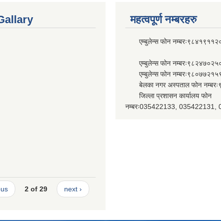
Gallary
महत्वपूर्ण नम्बरहरु
एम्बुलेन्स फोन नम्बरः९८४१९११२
एम्बुलेन्स फोन नम्बरः९८२४७०२५
एम्बुलेन्स फोन नम्बरः९८०७७२१५
बेलका नगर अस्पताल फोन नम्बर
जिल्ला प्रशासन कार्यालय फोन
नम्बरः035422133, 035422131,
ous
2 of 29
next ›