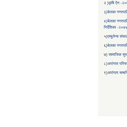
२ )
कृषि ऐन -२
३)बेलका नगरपाल
४)बेलका नगरपाल
निर्देशिका -२०७
५)
एम्बुलेन्स सं
६)
बेलका नगरपा
७)
सामाजिक सुरक
८)
अपांगता परिच
९)
अपांगता सम्ब