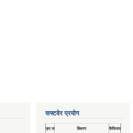
सफ्टवेर प्रयोग
क्र.स
बिबरण
कैफियत