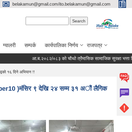
belakamun@gmail.com/ito.belakamun@gmail.com
Search form
Search
ग्यालरी
सम्पर्क
कार्यपालिका निर्णय
राजपत्र
आ.ब.२०८२/०८३ को चौथो त्रैमासिक सामाजिक सुरक्षा भत्ता बितरण स
काे १६ दिने अभियान !!
er10 )मंसिर ९ देखि २४ सम्म ३१ अौं लैगिक