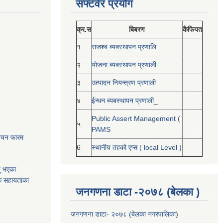
सफ्टवेर प्रयोग
क्र.स
बिबरण
कैफियत
१
राजश्ब ब्यबस्थापन प्रणालि
२
योजना ब्यबस्थापन प्रणाली
३
उत्पादन नियन्त्रण प्रणाली
४
ईन्धन ब्यबस्थापन प्रणाली_
Public Assert Management (
५
PAMS
नोनयन फारम
6
स्थानीय तहको एप्स ( local Level )
यु भएका
क सहायताका
जनगणना डाटा -२०७८ (बेलका )
जनगणना डाटा- २०७८ (बेलका नगरपालिका
)