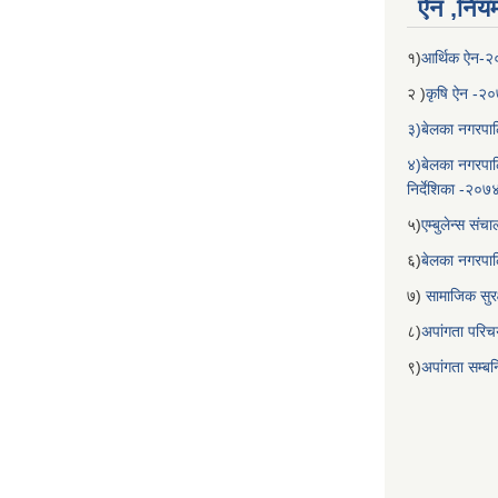
ऐन ,नियम,
१)
आर्थिक ऐन-
२ )
कृषि ऐन -२
३)बेलका नगरपाल
४)बेलका नगरपाल
निर्देशिका -२०७
५)
एम्बुलेन्स सं
६)
बेलका नगरपा
७)
सामाजिक सुरक
८)
अपांगता परिच
९)
अपांगता सम्ब