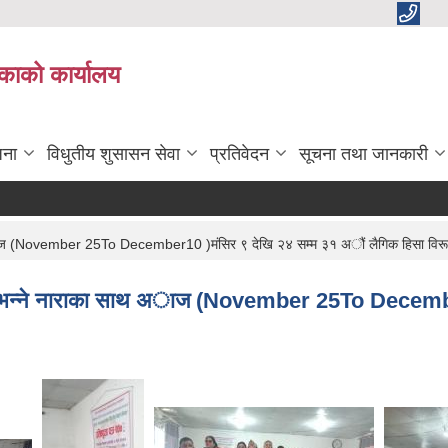
काको कार्यालय
जना
विधुतीय शुसासन सेवा
प्रतिवेदन
सूचना तथा जानकारी
थ अाज (November 25To December10 )मंसिर ९ देखि २४ सम्म ३१ अौं लैगिक हिसा विरूद्व
भियान "भन्ने नाराका साथ अाज (November 25To Decemb