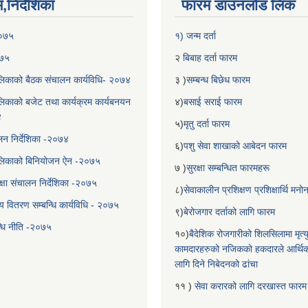
निर्देशिका
फारम डाउनलोड लिंक
२०७५
१) जन्म दर्ता
०७५
२
बिबाह दर्ता फारम
िकाको बैठक संचालन कार्यविधि- २०७४
३ )
सम्बन्ध बिछेध फारम
िकाको बजेट तथा कार्यक्रम कार्यबनयन
४)
बसाई सराई फारम
४
५)
मृतु दर्ता फारम
चालन निर्देशिका -२०७४
६)
पशु सेवा शाखाको आबेदन फारम
लिकाको बिनियोजन ऐन -२०७५
७ )
सुरक्षा सम्बन्धित फारमहरू
्षा संचालन निर्देशिका -२०७५
८)
सेवाकालीन प्रशिक्षण प्रशिक्षार्थि म
य वितरण सम्बन्धि कार्यविधि - २०७५
९)
बेरोजगार दर्ताको लागि फारम
न्धि नीति -२०७५
१०)
बैदेशिक रोजगारीको शिलसिलामा मृत्
कामदारहरुको नजिकको हकदारले आर्थि
लागि दिने निबेदनको ढांचा
११ )
सेवा करारको लागि दरखास्त फारम