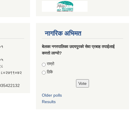
नागरिक अभिमत
०१
बेलका नगरपालिका उदयपुरको सेवा प्रबाह तपाईलाई
कस्तो लाग्यो?
०५
Choices
राम्रो
९८
ठिकै
ः९८०२७९९०७२
 035422132
Older polls
Results