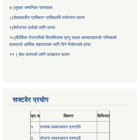
७ )
सुरक्षा सम्बन्धित फारमहरू
८)
सेवाकालीन प्रशिक्षण प्रशिक्षार्थि मनोनयन फारम
९)
बेरोजगार दर्ताको लागि फारम
१०)
बैदेशिक रोजगारीको शिलसिलामा मृत्यु भएका कामदारहरुको नजिकको
हकदारले आर्थिक सहायताका लागि दिने निबेदनको ढांचा
११ )
सेवा करारको लागि दरखास्त फारम
सफ्टवेर प्रयोग
क्र.स
बिबरण
कैफियत
१
राजश्ब ब्यबस्थापन प्रणालि
२
योजना ब्यबस्थापन प्रणाली