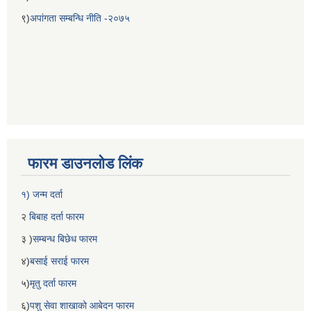
९)
अपांगता सम्बन्धि नीति -२०७५
फारम डाउनलोड लिंक
१) जन्म दर्ता
२
बिबाह दर्ता फारम
३ )
सम्बन्ध बिछेध फारम
४)
बसाई सराई फारम
५)
मृतु दर्ता फारम
६)
पशु सेवा शाखाको आबेदन फारम