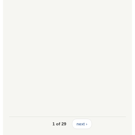
1 of 29
next ›