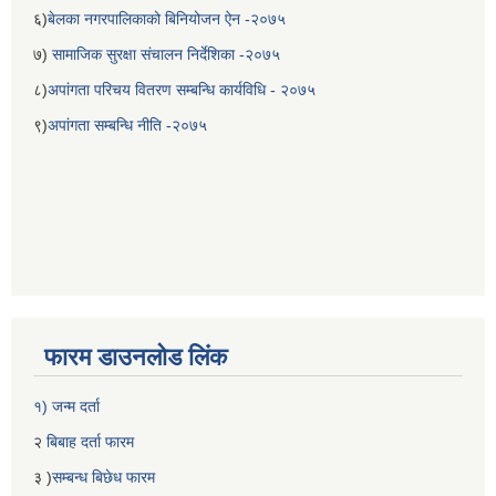
६)
बेलका नगरपालिकाको बिनियोजन ऐन -२०७५
७)
सामाजिक सुरक्षा संचालन निर्देशिका -२०७५
८)
अपांगता परिचय वितरण सम्बन्धि कार्यविधि - २०७५
९)
अपांगता सम्बन्धि नीति -२०७५
बेलका नगरपालिकाको अति विपन्न नागरिकका लागि खाध्यन्न बितरण कार्यबिधि-२०७५
फारम डाउनलोड लिंक
१) जन्म दर्ता
२
बिबाह दर्ता फारम
३ )
सम्बन्ध बिछेध फारम