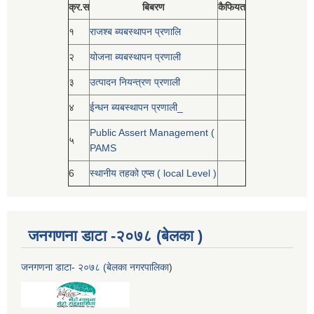
क्र.स
बिबरण
कैफियत
१
राजश्ब ब्यबस्थापन प्रणालि
२
योजना ब्यबस्थापन प्रणाली
३
उत्पादन नियन्त्रण प्रणाली
४
ईन्धन ब्यबस्थापन प्रणाली_
Public Assert Management (
५
PAMS
6
स्थानीय तहको एप्स ( local Level )
जनगणना डाटा -२०७८ (बेलका )
जनगणना डाटा- २०७८ (बेलका नगरपालिका
)