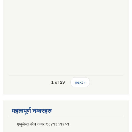
1 of 29
next ›
महत्वपूर्ण नम्बरहरु
एम्बुलेन्स फोन नम्बरः९८४१९११२०१