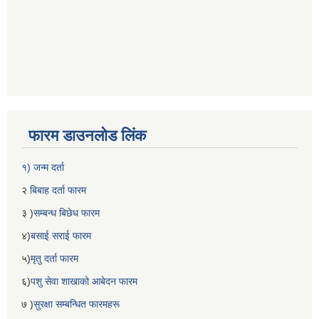
फारम डाउनलोड लिंक
१) जन्म दर्ता
२
बिबाह दर्ता फारम
३ )
सम्बन्ध बिछेध फारम
४)
बसाई सराई फारम
५)
मृतु दर्ता फारम
६)
पशु सेवा शाखाको आबेदन फारम
७ )
सुरक्षा सम्बन्धित फारमहरू