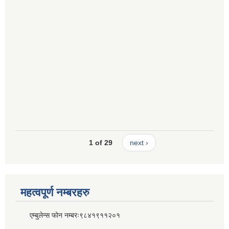
1 of 29
next ›
महत्वपूर्ण नम्बरहरु
एम्बुलेन्स फोन नम्बरः९८४१९११२०१