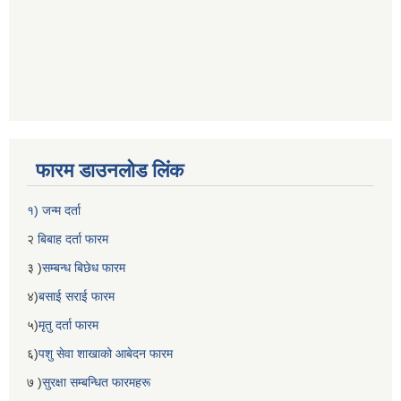
फारम डाउनलोड लिंक
१) जन्म दर्ता
२
बिबाह दर्ता फारम
३ )
सम्बन्ध बिछेध फारम
४)
बसाई सराई फारम
५)
मृतु दर्ता फारम
६)
पशु सेवा शाखाको आबेदन फारम
७ )
सुरक्षा सम्बन्धित फारमहरू