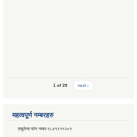
1 of 29
next ›
महत्वपूर्ण नम्बरहरु
एम्बुलेन्स फोन नम्बरः९८४१९११२०१