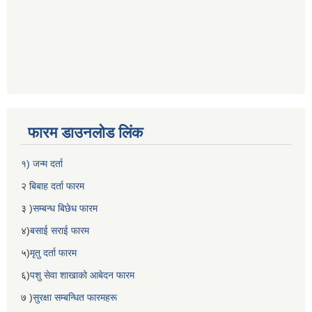
फारम डाउनलोड लिंक
१) जन्म दर्ता
२
बिबाह दर्ता फारम
३ )
सम्बन्ध बिछेध फारम
४)
बसाई सराई फारम
५)
मृतु दर्ता फारम
६)
पशु सेवा शाखाको आबेदन फारम
७ )
सुरक्षा सम्बन्धित फारमहरू