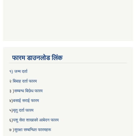
फारम डाउनलोड लिंक
१) जन्म दर्ता
२
बिबाह दर्ता फारम
३ )
सम्बन्ध बिछेध फारम
४)
बसाई सराई फारम
५)
मृतु दर्ता फारम
६)
पशु सेवा शाखाको आबेदन फारम
७ )
सुरक्षा सम्बन्धित फारमहरू