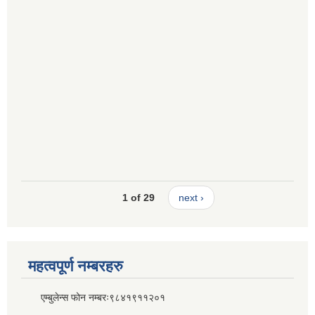
1 of 29
next ›
महत्वपूर्ण नम्बरहरु
एम्बुलेन्स फोन नम्बरः९८४१९११२०१