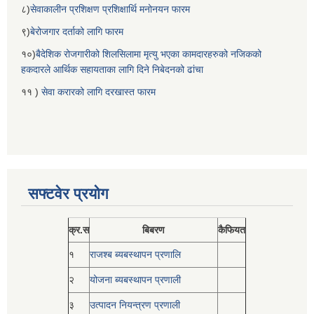
८)
सेवाकालीन प्रशिक्षण प्रशिक्षार्थि मनोनयन फारम
९)
बेरोजगार दर्ताको लागि फारम
१०)
बैदेशिक रोजगारीको शिलसिलामा मृत्यु भएका कामदारहरुको नजिकको
हकदारले आर्थिक सहायताका लागि दिने निबेदनको ढांचा
११ )
सेवा करारको लागि दरखास्त फारम
सफ्टवेर प्रयोग
क्र.स
बिबरण
कैफियत
१
राजश्ब ब्यबस्थापन प्रणालि
२
योजना ब्यबस्थापन प्रणाली
३
उत्पादन नियन्त्रण प्रणाली