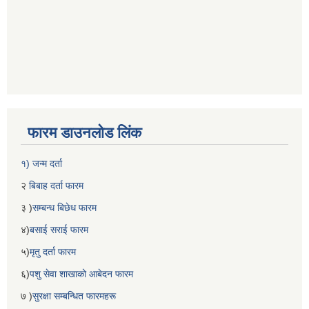
फारम डाउनलोड लिंक
१) जन्म दर्ता
२
बिबाह दर्ता फारम
३ )
सम्बन्ध बिछेध फारम
४)
बसाई सराई फारम
५)
मृतु दर्ता फारम
६)
पशु सेवा शाखाको आबेदन फारम
७ )
सुरक्षा सम्बन्धित फारमहरू