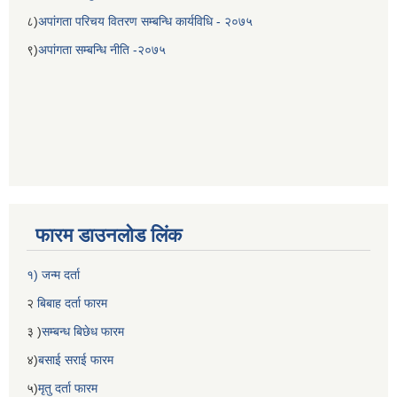
८)
अपांगता परिचय वितरण सम्बन्धि कार्यविधि - २०७५
९)
अपांगता सम्बन्धि नीति -२०७५
फारम डाउनलोड लिंक
१) जन्म दर्ता
२
बिबाह दर्ता फारम
३ )
सम्बन्ध बिछेध फारम
४)
बसाई सराई फारम
५)
मृतु दर्ता फारम