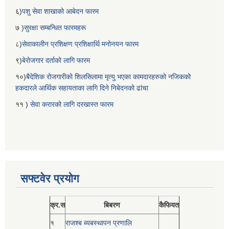
६)
पशु सेवा शाखाको आबेदन फारम
७ )
सुरक्षा सम्बन्धित फारमहरू
८)
सेवाकालीन प्रशिक्षण प्रशिक्षार्थि मनोनयन फारम
९)
बेरोजगार दर्ताको लागि फारम
१०)
बैदेशिक रोजगारीको शिलसिलामा मृत्यु भएका कामदारहरुको नजिकको
हकदारले आर्थिक सहायताका लागि दिने निबेदनको ढांचा
११ )
सेवा करारको लागि दरखास्त फारम
सफ्टवेर प्रयोग
क्र.स
बिबरण
कैफियत
१
राजश्ब ब्यबस्थापन प्रणालि