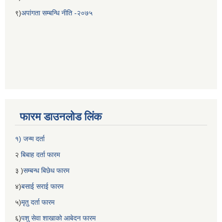
९)
अपांगता सम्बन्धि नीति -२०७५
फारम डाउनलोड लिंक
१) जन्म दर्ता
२
बिबाह दर्ता फारम
३ )
सम्बन्ध बिछेध फारम
४)
बसाई सराई फारम
५)
मृतु दर्ता फारम
६)
पशु सेवा शाखाको आबेदन फारम