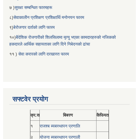
७ )
सुरक्षा सम्बन्धित फारमहरू
८)
सेवाकालीन प्रशिक्षण प्रशिक्षार्थि मनोनयन फारम
९)
बेरोजगार दर्ताको लागि फारम
१०)
बैदेशिक रोजगारीको शिलसिलामा मृत्यु भएका कामदारहरुको नजिकको
हकदारले आर्थिक सहायताका लागि दिने निबेदनको ढांचा
११ )
सेवा करारको लागि दरखास्त फारम
सफ्टवेर प्रयोग
क्र.स
बिबरण
कैफियत
१
राजश्ब ब्यबस्थापन प्रणालि
२
योजना ब्यबस्थापन प्रणाली