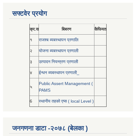
सफ्टवेर प्रयोग
क्र.स
बिबरण
कैफियत
१
राजश्ब ब्यबस्थापन प्रणालि
२
योजना ब्यबस्थापन प्रणाली
३
उत्पादन नियन्त्रण प्रणाली
४
ईन्धन ब्यबस्थापन प्रणाली_
Public Assert Management (
५
PAMS
6
स्थानीय तहको एप्स ( local Level )
जनगणना डाटा -२०७८ (बेलका )