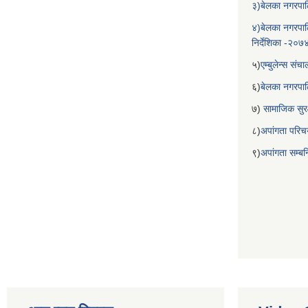
३)बेलका नगरपाल
४)बेलका नगरपाल
निर्देशिका -२०७
५)
एम्बुलेन्स सं
६)
बेलका नगरपा
७)
सामाजिक सुरक
८)
अपांगता परिच
९)
अपांगता सम्ब