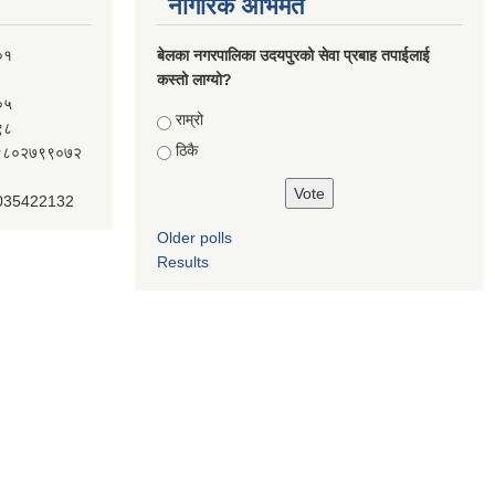
नागरिक अभिमत
०१
बेलका नगरपालिका उदयपुरको सेवा प्रबाह तपाईलाई
कस्तो लाग्यो?
०५
Choices
राम्रो
९८
ठिकै
ः९८०२७९९०७२
 035422132
Older polls
Results