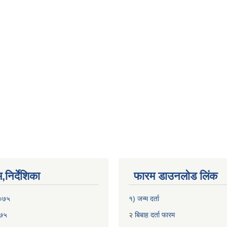
निर्देशिका
फारम डाउनलोड लिंक
२०७५
१) जन्म दर्ता
०७५
२
बिबाह दर्ता फारम