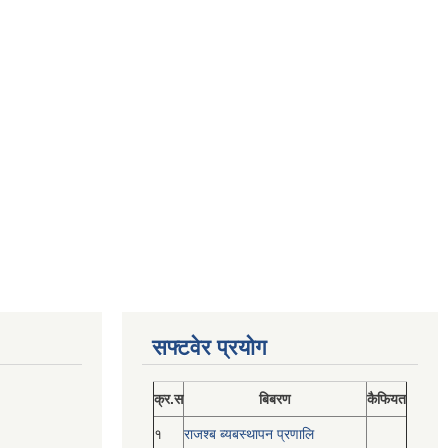
सफ्टवेर प्रयोग
क्र.स
बिबरण
कैफियत
१
राजश्ब ब्यबस्थापन प्रणालि