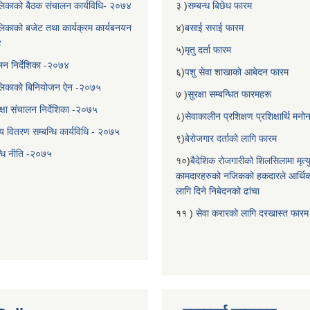
िकाको बैठक संचालन कार्यविधि- २०७४
३ )
सम्बन्ध बिछेध फारम
िकाको बजेट तथा कार्यक्रम कार्यबनयन
४)
बसाई सराई फारम
४
५)
मृतु दर्ता फारम
चालन निर्देशिका -२०७४
६)
पशु सेवा शाखाको आबेदन फारम
लिकाको बिनियोजन ऐन -२०७५
७ )
सुरक्षा सम्बन्धित फारमहरू
्षा संचालन निर्देशिका -२०७५
८)
सेवाकालीन प्रशिक्षण प्रशिक्षार्थि म
य वितरण सम्बन्धि कार्यविधि - २०७५
९)
बेरोजगार दर्ताको लागि फारम
न्धि नीति -२०७५
१०)
बैदेशिक रोजगारीको शिलसिलामा मृत्
कामदारहरुको नजिकको हकदारले आर्थि
लागि दिने निबेदनको ढांचा
११ )
सेवा करारको लागि दरखास्त फारम