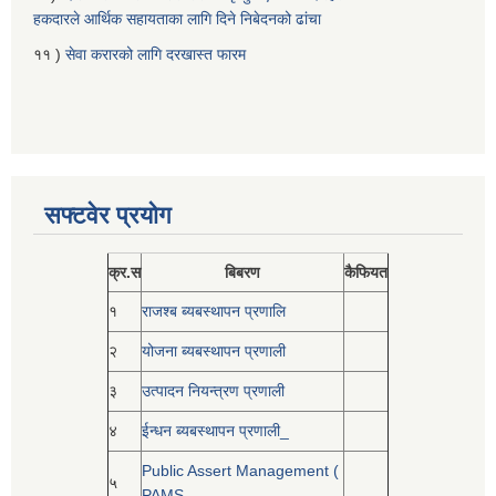
हकदारले आर्थिक सहायताका लागि दिने निबेदनको ढांचा
११ )
सेवा करारको लागि दरखास्त फारम
सफ्टवेर प्रयोग
क्र.स
बिबरण
कैफियत
१
राजश्ब ब्यबस्थापन प्रणालि
२
योजना ब्यबस्थापन प्रणाली
३
उत्पादन नियन्त्रण प्रणाली
४
ईन्धन ब्यबस्थापन प्रणाली_
Public Assert Management (
५
PAMS