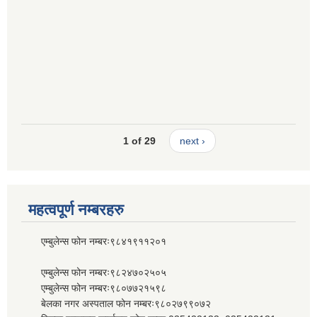
1 of 29
next ›
महत्वपूर्ण नम्बरहरु
एम्बुलेन्स फोन नम्बरः९८४१९११२०१
एम्बुलेन्स फोन नम्बरः९८२४७०२५०५
एम्बुलेन्स फोन नम्बरः९८०७७२१५९८
बेलका नगर अस्पताल फोन नम्बरः९८०२७९९०७२