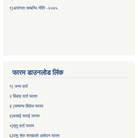
९)
अपांगता सम्बन्धि नीति -२०७५
फारम डाउनलोड लिंक
१) जन्म दर्ता
२
बिबाह दर्ता फारम
३ )
सम्बन्ध बिछेध फारम
४)
बसाई सराई फारम
५)
मृतु दर्ता फारम
६)
पशु सेवा शाखाको आबेदन फारम