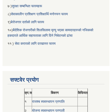
७ )
सुरक्षा सम्बन्धित फारमहरू
८)
सेवाकालीन प्रशिक्षण प्रशिक्षार्थि मनोनयन फारम
९)
बेरोजगार दर्ताको लागि फारम
१०)
बैदेशिक रोजगारीको शिलसिलामा मृत्यु भएका कामदारहरुको नजिकको
हकदारले आर्थिक सहायताका लागि दिने निबेदनको ढांचा
११ )
सेवा करारको लागि दरखास्त फारम
सफ्टवेर प्रयोग
क्र.स
बिबरण
कैफियत
१
राजश्ब ब्यबस्थापन प्रणालि
२
योजना ब्यबस्थापन प्रणाली