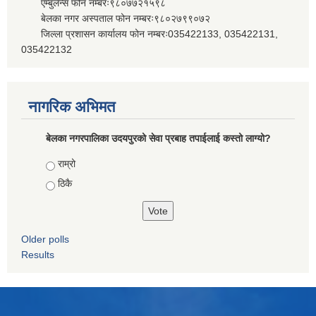
एम्बुलेन्स फोन नम्बरः९८०७७२१५९८
बेलका नगर अस्पताल फोन नम्बरः९८०२७९९०७२
जिल्ला प्रशासन कार्यालय फोन नम्बरः035422133, 035422131,
035422132
नागरिक अभिमत
बेलका नगरपालिका उदयपुरको सेवा प्रबाह तपाईलाई कस्तो लाग्यो?
Choices
राम्रो
ठिकै
Older polls
Results