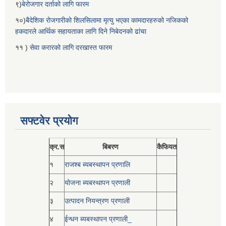
९)
बेरोजगार दर्ताको लागि फारम
१०)
बैदेशिक रोजगारीको शिलसिलामा मृत्यु भएका कामदारहरुको नजिकको
हकदारले आर्थिक सहायताका लागि दिने निबेदनको ढांचा
११ )
सेवा करारको लागि दरखास्त फारम
सफ्टवेर प्रयोग
क्र.स
बिबरण
कैफियत
१
राजश्ब ब्यबस्थापन प्रणालि
२
योजना ब्यबस्थापन प्रणाली
३
उत्पादन नियन्त्रण प्रणाली
४
ईन्धन ब्यबस्थापन प्रणाली_