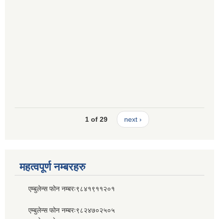
1 of 29
next ›
महत्वपूर्ण नम्बरहरु
एम्बुलेन्स फोन नम्बरः९८४१९११२०१
एम्बुलेन्स फोन नम्बरः९८२४७०२५०५