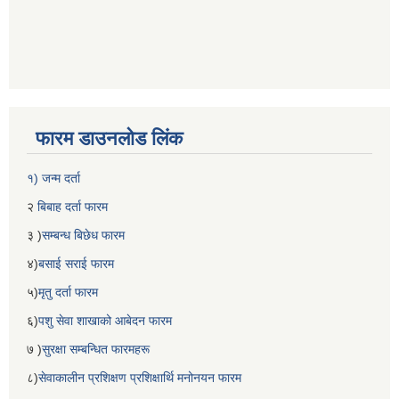
फारम डाउनलोड लिंक
१) जन्म दर्ता
२
बिबाह दर्ता फारम
३ )
सम्बन्ध बिछेध फारम
४)
बसाई सराई फारम
५)
मृतु दर्ता फारम
६)
पशु सेवा शाखाको आबेदन फारम
७ )
सुरक्षा सम्बन्धित फारमहरू
८)
सेवाकालीन प्रशिक्षण प्रशिक्षार्थि मनोनयन फारम