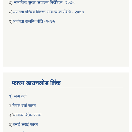
७)
सामाजिक सुरक्षा संचालन निर्देशिका -२०७५
८)
अपांगता परिचय वितरण सम्बन्धि कार्यविधि - २०७५
९)
अपांगता सम्बन्धि नीति -२०७५
फारम डाउनलोड लिंक
१) जन्म दर्ता
२
बिबाह दर्ता फारम
३ )
सम्बन्ध बिछेध फारम
४)
बसाई सराई फारम