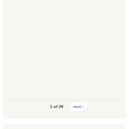
1 of 29
next ›