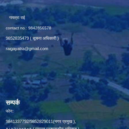
गायत्रा राई
contact no.: 9842856578
9852835479 ( सूचना अधिकारी )
raigayatra@gmail.com
सम्पर्क
फोन:
9841337792/9852829011(नगर प्रमुख ),
९८५२८५०१०१ ( प्रमुख प्रशासकीय अधिकृत ),