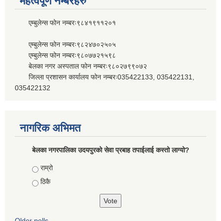
महत्वपूर्ण नम्बरहरु
एम्बुलेन्स फोन नम्बरः९८४१९११२०१
एम्बुलेन्स फोन नम्बरः९८२४७०२५०५
एम्बुलेन्स फोन नम्बरः९८०७७२१५९८
बेलका नगर अस्पताल फोन नम्बरः९८०२७९९०७२
जिल्ला प्रशासन कार्यालय फोन नम्बरः035422133, 035422131,
035422132
नागरिक अभिमत
बेलका नगरपालिका उदयपुरको सेवा प्रबाह तपाईलाई कस्तो लाग्यो?
Choices
राम्रो
ठिकै
Older polls