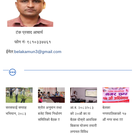
टंक प्रसाद आचार्य
फोन नंः ९८१०३३७४६१
ईमेल:
belakamun3@gmail.com
सरसफाई सप्ताह
श्रोत अनुमान तथा
आ.ब. २०८२/०८३
बेलका
भभियान, २०८३
बजेट सिमा निर्धारण
को २०औ का.पा
नगरपालिकाको १७
समितिको बैठक !!
बैठक दोस्रो आवधिक
औं नगर सभा !!!!
बिकास योजना तयारी
लगायत विविध