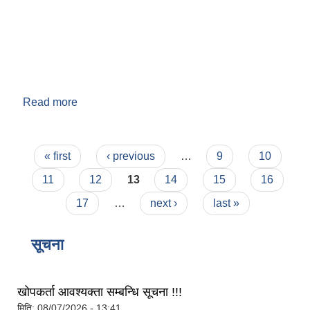
Read more
about वडा नं. ९
Pages
« first
‹ previous
…
9
10
बेलका नगरपालिकाको अति विपन्न नागरिकका लागि खाध्यन्न बितरण कार्यबिधि-२०७५
11
12
13
14
15
16
17
…
next ›
last »
सूचना
खोपकर्ता आवश्यक्ता सम्बन्धि सूचना !!!
मिति:
08/07/2026 - 13:41