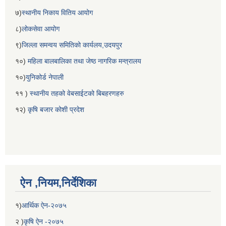
७)
स्थानीय निकाय वितिय आयोग
८)
लोकसेवा आयोग
९)
जिल्ला समन्वय समितिको कार्यलय,उदयपुर
१०)
महिला बालबालिका तथा जेष्ठ नागरिक मन्त्रालय
१०)
युनिकोर्ड नेपाली
११ )
स्थानीय तहको वेबसाईटको बिबहरणहरु
१२)
कृषि बजार कोशी प्रदेश
ऐन ,नियम,निर्देशिका
१)
आर्थिक ऐन-२०७५
२ )
कृषि ऐन -२०७५