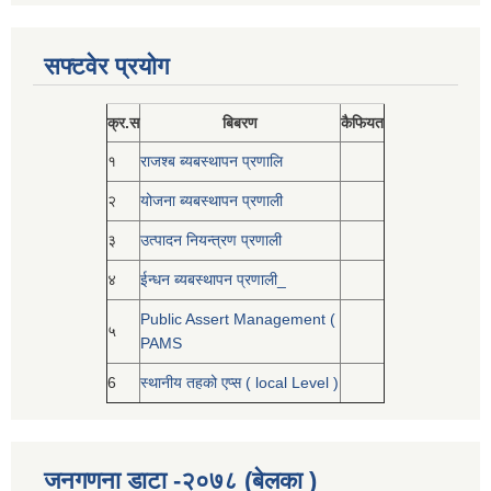
सफ्टवेर प्रयोग
क्र.स
बिबरण
कैफियत
१
राजश्ब ब्यबस्थापन प्रणालि
२
योजना ब्यबस्थापन प्रणाली
३
उत्पादन नियन्त्रण प्रणाली
४
ईन्धन ब्यबस्थापन प्रणाली_
Public Assert Management (
५
PAMS
6
स्थानीय तहको एप्स ( local Level )
जनगणना डाटा -२०७८ (बेलका )