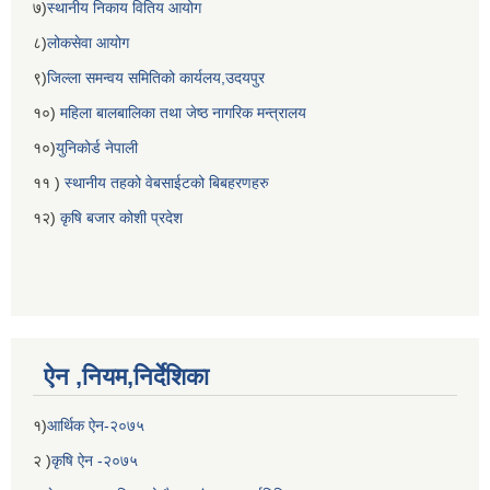
७)
स्थानीय निकाय वितिय आयोग
८)
लोकसेवा आयोग
९)
जिल्ला समन्वय समितिको कार्यलय,उदयपुर
१०)
महिला बालबालिका तथा जेष्ठ नागरिक मन्त्रालय
१०)
युनिकोर्ड नेपाली
११ )
स्थानीय तहको वेबसाईटको बिबहरणहरु
१२)
कृषि बजार कोशी प्रदेश
ऐन ,नियम,निर्देशिका
१)
आर्थिक ऐन-२०७५
२ )
कृषि ऐन -२०७५