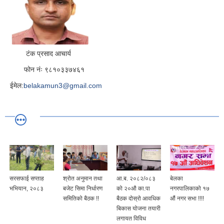
टंक प्रसाद आचार्य
फोन नंः ९८१०३३७४६१
ईमेल:
belakamun3@gmail.com
सरसफाई सप्ताह
श्रोत अनुमान तथा
आ.ब. २०८२/०८३
बेलका
भभियान, २०८३
बजेट सिमा निर्धारण
को २०औ का.पा
नगरपालिकाको १७
समितिको बैठक !!
बैठक दोस्रो आवधिक
औं नगर सभा !!!!
बिकास योजना तयारी
लगायत विविध