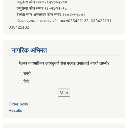
एम्बुलेन्स फोन नम्बरः९८२४७०२५०५
एम्बुलेन्स फोन नम्बरः९८०७७२१५९८
बेलका नगर अस्पताल फोन नम्बरः९८०२७९९०७२
जिल्ला प्रशासन कार्यालय फोन नम्बरः035422133, 035422131,
035422132
नागरिक अभिमत
बेलका नगरपालिका उदयपुरको सेवा प्रबाह तपाईलाई कस्तो लाग्यो?
Choices
राम्रो
ठिकै
Older polls
Results