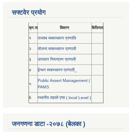
सफ्टवेर प्रयोग
क्र.स
बिबरण
कैफियत
१
राजश्ब ब्यबस्थापन प्रणालि
२
योजना ब्यबस्थापन प्रणाली
३
उत्पादन नियन्त्रण प्रणाली
४
ईन्धन ब्यबस्थापन प्रणाली_
Public Assert Management (
५
PAMS
6
स्थानीय तहको एप्स ( local Level )
जनगणना डाटा -२०७८ (बेलका )