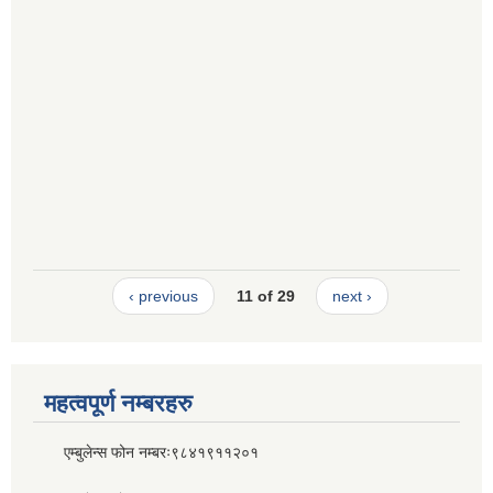
‹ previous
11 of 29
next ›
महत्वपूर्ण नम्बरहरु
एम्बुलेन्स फोन नम्बरः९८४१९११२०१