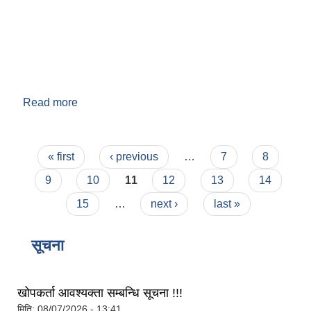
Read more
about वडा नं. ९
Pages
« first
‹ previous
…
7
8
बेलका नगरपालिकाको अति विपन्न नागरिकका लागि खाध्यन्न बितरण कार्यबिधि-२०७५
9
10
11
12
13
14
15
…
next ›
last »
सूचना
खोपकर्ता आवश्यक्ता सम्बन्धि सूचना !!!
मिति:
08/07/2026 - 13:41