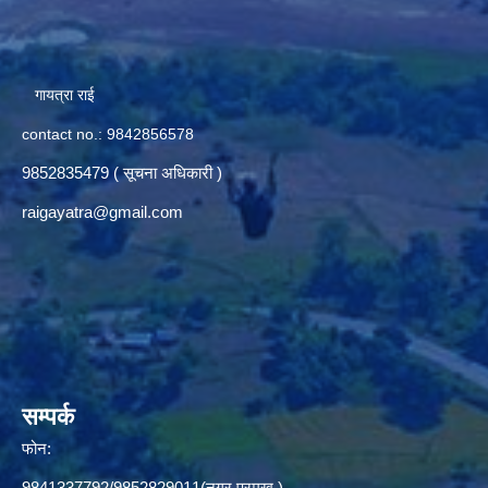
गायत्रा राई
contact no.: 9842856578
9852835479 ( सूचना अधिकारी )
raigayatra@gmail.com
सम्पर्क
फोन:
9841337792/9852829011(नगर प्रमुख ),