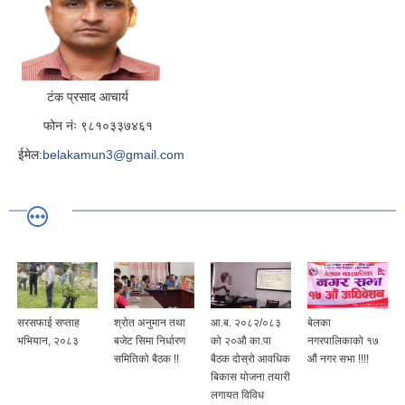
टंक प्रसाद आचार्य
फोन नंः ९८१०३३७४६१
ईमेल:
belakamun3@gmail.com
सरसफाई सप्ताह
श्रोत अनुमान तथा
आ.ब. २०८२/०८३
बेलका
भभियान, २०८३
बजेट सिमा निर्धारण
को २०औ का.पा
नगरपालिकाको १७
समितिको बैठक !!
बैठक दोस्रो आवधिक
औं नगर सभा !!!!
बिकास योजना तयारी
लगायत विविध