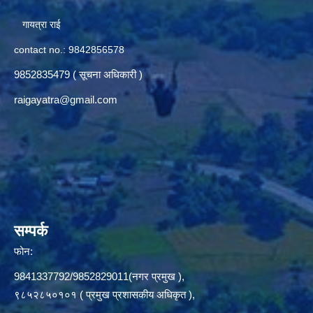
गायत्रा राई
contact no.: 9842856578
9852835479 ( सूचना अधिकारी )
raigayatra@gmail.com
सम्पर्क
फोन:
9841337792/9852829011(नगर प्रमुख ),
९८५२८५०१०१ ( प्रमुख प्रशासकीय अधिकृत ),