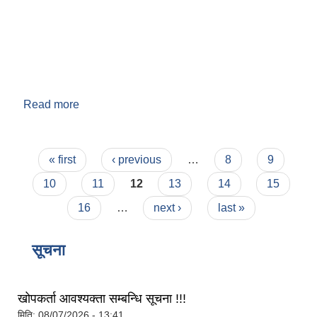
Read more
about वडा नं. ९
Pages
« first
‹ previous
…
8
9
बेलका नगरपालिकाको अति विपन्न नागरिकका लागि खाध्यन्न बितरण कार्यबिधि-२०७५
10
11
12
13
14
15
16
…
next ›
last »
सूचना
खोपकर्ता आवश्यक्ता सम्बन्धि सूचना !!!
मिति:
08/07/2026 - 13:41