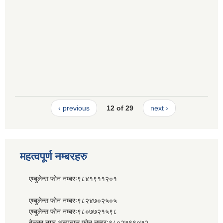
‹ previous
12 of 29
next ›
महत्वपूर्ण नम्बरहरु
एम्बुलेन्स फोन नम्बरः९८४१९११२०१
एम्बुलेन्स फोन नम्बरः९८२४७०२५०५
एम्बुलेन्स फोन नम्बरः९८०७७२१५९८
बेलका नगर अस्पताल फोन नम्बरः९८०२७९९०७२