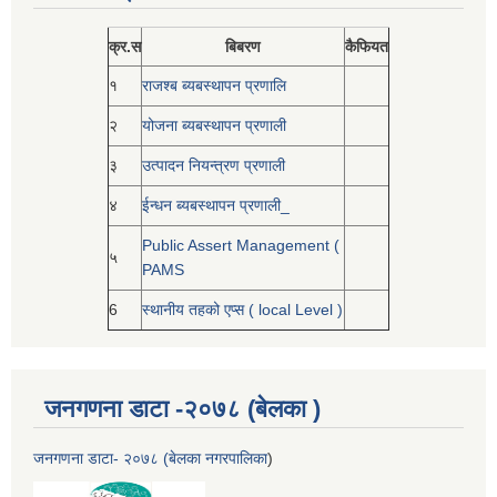
क्र.स
बिबरण
कैफियत
१
राजश्ब ब्यबस्थापन प्रणालि
२
योजना ब्यबस्थापन प्रणाली
३
उत्पादन नियन्त्रण प्रणाली
४
ईन्धन ब्यबस्थापन प्रणाली_
Public Assert Management (
५
PAMS
6
स्थानीय तहको एप्स ( local Level )
जनगणना डाटा -२०७८ (बेलका )
जनगणना डाटा- २०७८ (बेलका नगरपालिका
)