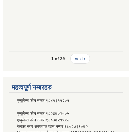
1 of 29
next ›
महत्वपूर्ण नम्बरहरु
एम्बुलेन्स फोन नम्बरः९८४१९११२०१
एम्बुलेन्स फोन नम्बरः९८२४७०२५०५
एम्बुलेन्स फोन नम्बरः९८०७७२१५९८
बेलका नगर अस्पताल फोन नम्बरः९८०२७९९०७२