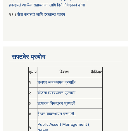
हकदारले आर्थिक सहायताका लागि दिने निबेदनको ढांचा
११ )
सेवा करारको लागि दरखास्त फारम
सफ्टवेर प्रयोग
क्र.स
बिबरण
कैफियत
१
राजश्ब ब्यबस्थापन प्रणालि
२
योजना ब्यबस्थापन प्रणाली
३
उत्पादन नियन्त्रण प्रणाली
४
ईन्धन ब्यबस्थापन प्रणाली_
Public Assert Management (
५
PAMS