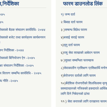
निर्देशिका
फारम डाउनलोड लिंक
२०७५
१) जन्म दर्ता
०७५
२
बिबाह दर्ता फारम
िकाको बैठक संचालन कार्यविधि- २०७४
३ )
सम्बन्ध बिछेध फारम
िकाको बजेट तथा कार्यक्रम कार्यबनयन
४)
बसाई सराई फारम
४
५)
मृतु दर्ता फारम
चालन निर्देशिका -२०७४
६)
पशु सेवा शाखाको आबेदन फारम
लिकाको बिनियोजन ऐन -२०७५
७ )
सुरक्षा सम्बन्धित फारमहरू
्षा संचालन निर्देशिका -२०७५
८)
सेवाकालीन प्रशिक्षण प्रशिक्षार्थि म
य वितरण सम्बन्धि कार्यविधि - २०७५
९)
बेरोजगार दर्ताको लागि फारम
न्धि नीति -२०७५
१०)
बैदेशिक रोजगारीको शिलसिलामा मृत्
कामदारहरुको नजिकको हकदारले आर्थि
लागि दिने निबेदनको ढांचा
११ )
सेवा करारको लागि दरखास्त फारम