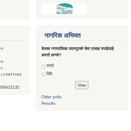
नागरिक अभिमत
०१
बेलका नगरपालिका उदयपुरको सेवा प्रबाह तपाईलाई
कस्तो लाग्यो?
०५
Choices
राम्रो
९८
ठिकै
ः९८०२७९९०७२
 035422132
Older polls
Results