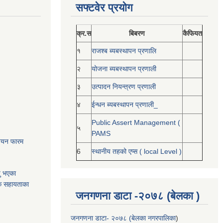
सफ्टवेर प्रयोग
क्र.स
बिबरण
कैफियत
१
राजश्ब ब्यबस्थापन प्रणालि
२
योजना ब्यबस्थापन प्रणाली
३
उत्पादन नियन्त्रण प्रणाली
४
ईन्धन ब्यबस्थापन प्रणाली_
Public Assert Management (
५
PAMS
नोनयन फारम
6
स्थानीय तहको एप्स ( local Level )
यु भएका
क सहायताका
जनगणना डाटा -२०७८ (बेलका )
जनगणना डाटा- २०७८ (बेलका नगरपालिका
)