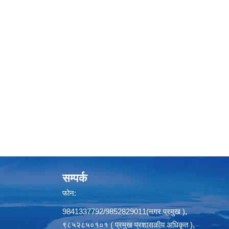
सम्पर्क
फोन:
9841337792/9852829011(नगर प्रमुख ),
९८५२८५०१०१ ( प्रमुख प्रशासकीय अधिकृत ),