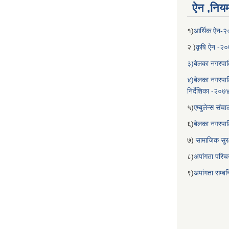
ऐन ,नियम,
१)
आर्थिक ऐन-
२ )
कृषि ऐन -२
३)बेलका नगरपाल
४)बेलका नगरपाल
निर्देशिका -२०७
५)
एम्बुलेन्स सं
६)
बेलका नगरपा
७)
सामाजिक सुरक
८)
अपांगता परिच
९)
अपांगता सम्ब